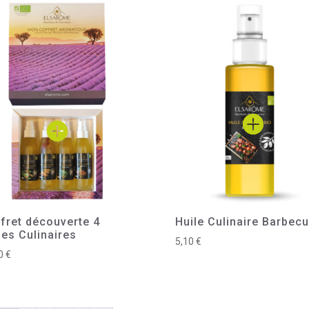
fret découverte 4
Huile Culinaire Barbec
les Culinaires
5,10
€
00
€