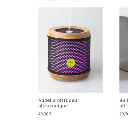
Audelia diffuseur
Bul
ultrasonique
ult
49,90
€
29,