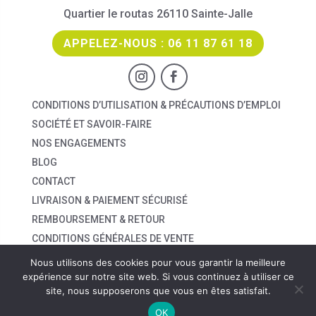
Quartier le routas 26110 Sainte-Jalle
APPELEZ-NOUS : 06 11 87 61 18
CONDITIONS D’UTILISATION & PRÉCAUTIONS D’EMPLOI
SOCIÉTÉ ET SAVOIR-FAIRE
NOS ENGAGEMENTS
BLOG
CONTACT
LIVRAISON & PAIEMENT SÉCURISÉ
REMBOURSEMENT & RETOUR
CONDITIONS GÉNÉRALES DE VENTE
POLITIQUE DE CONFIDENTIALITÉ
Nous utilisons des cookies pour vous garantir la meilleure
MENTIONS LÉGALES
expérience sur notre site web. Si vous continuez à utiliser ce
site, nous supposerons que vous en êtes satisfait.
Création Coclidée
OK