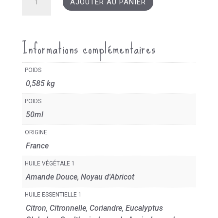
AJOUTER AU PANIER
de
Coffret
Bien-
Informations complémentaires
être
POIDS
0,585 kg
POIDS
50ml
ORIGINE
France
HUILE VÉGÉTALE 1
Amande Douce, Noyau d'Abricot
HUILE ESSENTIELLE 1
Citron, Citronnelle, Coriandre, Eucalyptus