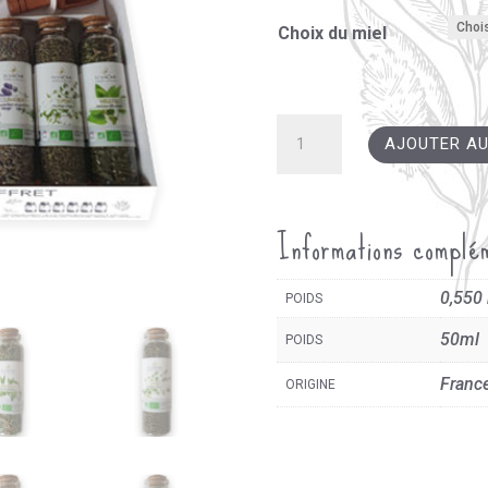
Choix du miel
quantité
AJOUTER AU
de
Coffret
d'Infusions
Informations complé
Biologiques
0,550
POIDS
50ml
POIDS
Franc
ORIGINE