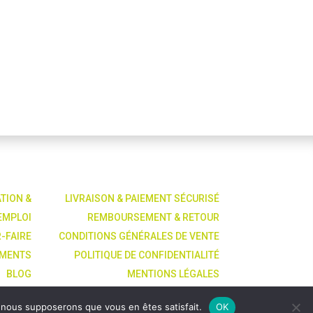
ATION &
LIVRAISON & PAIEMENT SÉCURISÉ
EMPLOI
REMBOURSEMENT & RETOUR
R-FAIRE
CONDITIONS GÉNÉRALES DE VENTE
EMENTS
POLITIQUE DE CONFIDENTIALITÉ
BLOG
MENTIONS LÉGALES
ONTACT
Création Coclidée
e, nous supposerons que vous en êtes satisfait.
OK