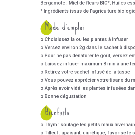
Bergamote : Miel de fleurs BIO*, Huiles es
* Ingrédients issus de l’agriculture biologi
Mode d’emploi
o Choisissez la ou les plantes à infuser
o Versez environ 2g dans le sachet à dispos
o Pour ne pas dénaturer le goût, versez e
o Laissez infuser maximum 8 min à une temp
o Retirez votre sachet infusé de la tasse
o Vous pouvez apprécier votre tisane du m
o Après avoir vidé les plantes infusées dan
o Bonne dégustation
Bienfaits
o Thym : soulage les petits maux hivernau
o Tilleul : apaisant, diurétique, favorise le