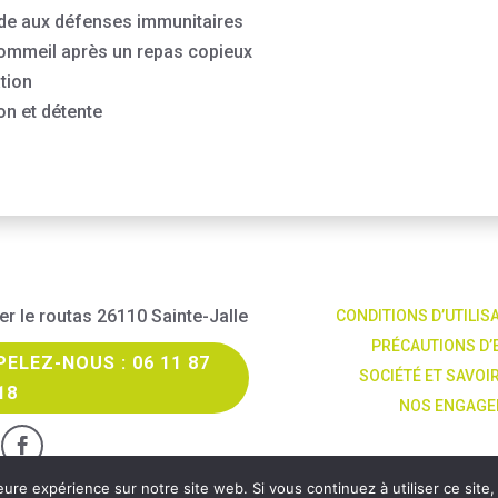
aide aux défenses immunitaires
 sommeil après un repas copieux
ation
on et détente
er le routas 26110 Sainte-Jalle
CONDITIONS D’UTILIS
PRÉCAUTIONS D’
ELEZ-NOUS : 06 11 87
SOCIÉTÉ ET SAVOI
18
NOS ENGAG
C
eure expérience sur notre site web. Si vous continuez à utiliser ce sit