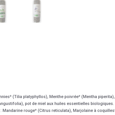
nies* (Tilia platyphyllos), Menthe poivrée* (Mentha piperita),
ngustifolia), pot de miel aux huiles essentielles biologiques.
O : Mandarine rouge* (Citrus reticulata), Marjolaine à coquill