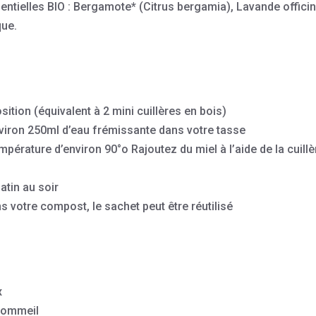
sentielles BIO : Bergamote* (Citrus bergamia), Lavande officin
que.
ition (équivalent à 2 mini cuillères en bois)
nviron 250ml d’eau frémissante dans votre tasse
érature d’environ 90°o Rajoutez du miel à l’aide de la cuillè
atin au soir
s votre compost, le sachet peut être réutilisé
x
 sommeil