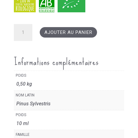
quantité
AJOUTER AU PANIER
de
Huile
Essentielle
Informations complémentaires
Pin
Sylvestre
POIDS
0,50 kg
NOM LATIN
Pinus Sylvestris
POIDS
10 ml
FAMILLE