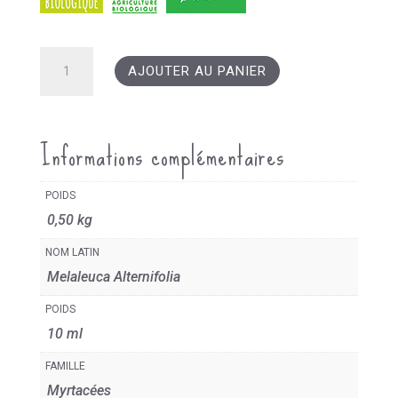
quantité
AJOUTER AU PANIER
de
Huile
Essentielle
Informations complémentaires
Tea
tree
POIDS
0,50 kg
NOM LATIN
Melaleuca Alternifolia
POIDS
10 ml
FAMILLE
Myrtacées