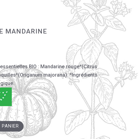
E MANDARINE
s essentielles BIO : Mandarine rouge*(Citrus
coquilles*(Origanum majorana). *Ingrédients
ogique.
 PANIER