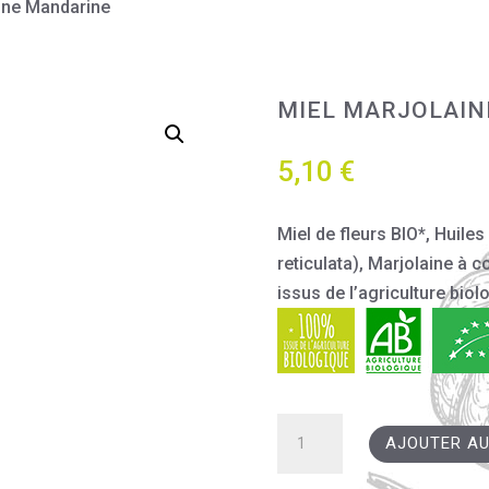
aine Mandarine
MIEL MARJOLAIN
5,10
€
Miel de fleurs BIO*, Huile
reticulata), Marjolaine à 
issus de l’agriculture biol
quantité
AJOUTER AU
de
Miel