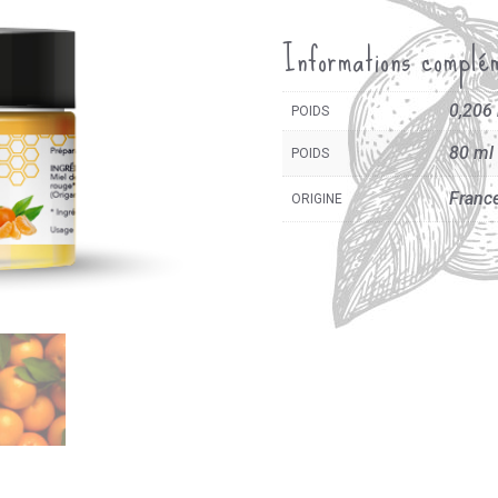
Marjolaine
Informations complé
Mandarine
0,206
POIDS
80 ml
POIDS
Franc
ORIGINE